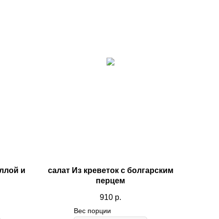
Доставка в
Пятницу
ллой и
салат Из креветок с болгарским
перцем
910
р.
Вес порции