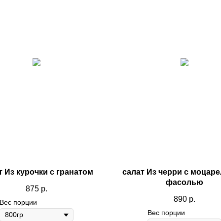
Доставка во
Доставка в
Доставка в
Вторник
Среду
Четверг
т Из курочки с гранатом
салат Из черри с моцаре
фасолью
875
р.
890
р.
Вес порции
Вес порции