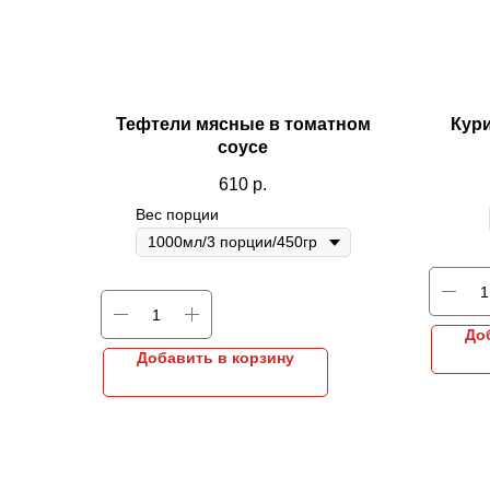
Тефтели мясные в томатном
Кури
соусе
610
р.
Вес порции
До
Добавить в корзину